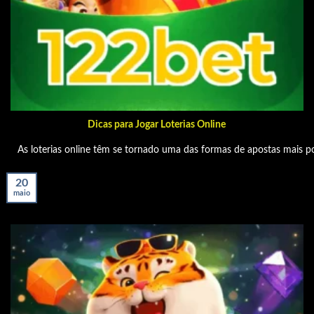
Dicas para Jogar Loterias Online
As loterias online têm se tornado uma das formas de apostas mais pop
20
maio