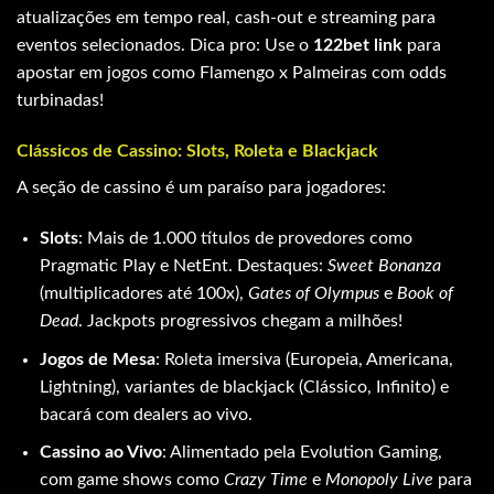
atualizações em tempo real, cash-out e streaming para
eventos selecionados. Dica pro: Use o
122bet link
para
apostar em jogos como Flamengo x Palmeiras com odds
turbinadas!
Clássicos de Cassino: Slots, Roleta e Blackjack
A seção de cassino é um paraíso para jogadores:
Slots
: Mais de 1.000 títulos de provedores como
Pragmatic Play e NetEnt. Destaques:
Sweet Bonanza
(multiplicadores até 100x),
Gates of Olympus
e
Book of
Dead
. Jackpots progressivos chegam a milhões!
Jogos de Mesa
: Roleta imersiva (Europeia, Americana,
Lightning), variantes de blackjack (Clássico, Infinito) e
bacará com dealers ao vivo.
Cassino ao Vivo
: Alimentado pela Evolution Gaming,
com game shows como
Crazy Time
e
Monopoly Live
para