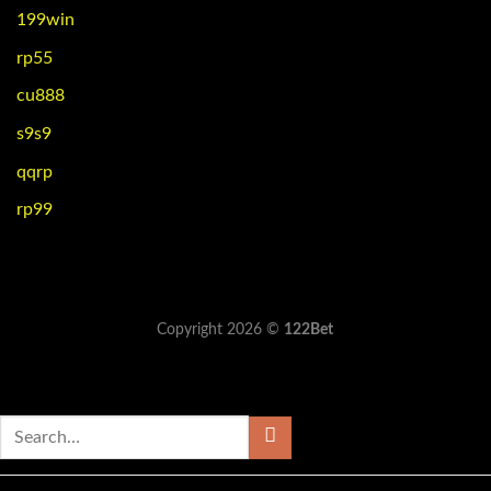
199win
rp55
cu888
s9s9
qqrp
rp99
Copyright 2026 ©
122Bet