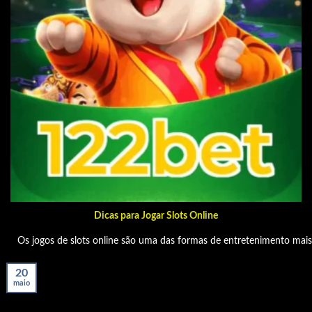
Dicas para Jogar Slots Online
Os jogos de slots online são uma das formas de entretenimento mais p
20
maio