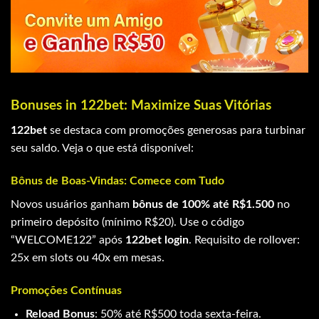
Bonuses in 122bet: Maximize Suas Vitórias
122bet
se destaca com promoções generosas para turbinar
seu saldo. Veja o que está disponível:
Bônus de Boas-Vindas: Comece com Tudo
Novos usuários ganham
bônus de 100% até R$1.500
no
primeiro depósito (mínimo R$20). Use o código
“WELCOME122” após
122bet login
. Requisito de rollover:
25x em slots ou 40x em mesas.
Promoções Contínuas
Reload Bonus
: 50% até R$500 toda sexta-feira.